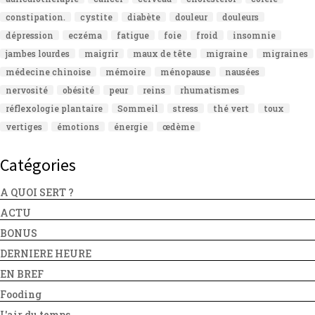
constipation.
cystite
diabète
douleur
douleurs
dépression
eczéma
fatigue
foie
froid
insomnie
jambes lourdes
maigrir
maux de tête
migraine
migraines
médecine chinoise
mémoire
ménopause
nausées
nervosité
obésité
peur
reins
rhumatismes
réflexologie plantaire
Sommeil
stress
thé vert
toux
vertiges
émotions
énergie
œdème
Catégories
A QUOI SERT ?
ACTU
BONUS
DERNIERE HEURE
EN BREF
Fooding
L'air du temps