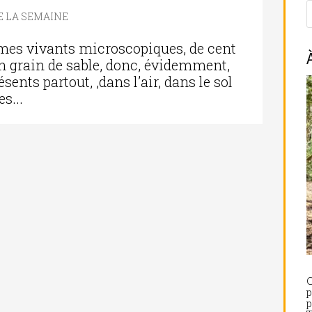
DE LA SEMAINE
mes vivants microscopiques, de cent
’un grain de sable, donc, évidemment,
résents partout, ,dans l’air, dans le sol
s...
C
p