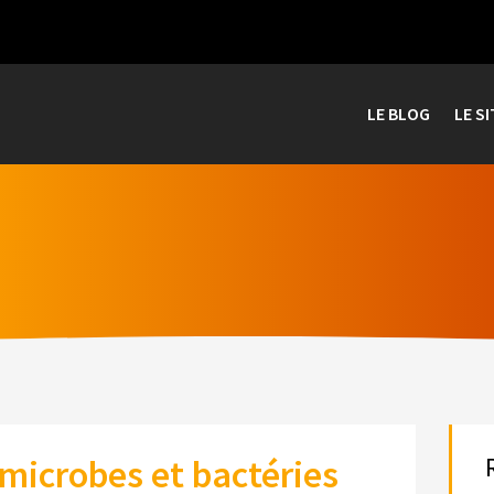
LE BLOG
LE SI
microbes et bactéries