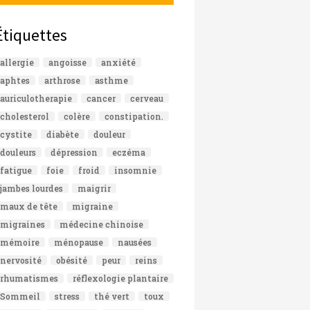
Étiquettes
allergie
angoisse
anxiété
aphtes
arthrose
asthme
auriculotherapie
cancer
cerveau
cholesterol
colère
constipation.
cystite
diabète
douleur
douleurs
dépression
eczéma
fatigue
foie
froid
insomnie
jambes lourdes
maigrir
maux de tête
migraine
migraines
médecine chinoise
mémoire
ménopause
nausées
nervosité
obésité
peur
reins
rhumatismes
réflexologie plantaire
Sommeil
stress
thé vert
toux