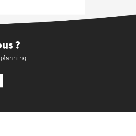
ous ?
 planning