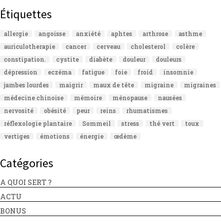
Étiquettes
allergie
angoisse
anxiété
aphtes
arthrose
asthme
auriculotherapie
cancer
cerveau
cholesterol
colère
constipation.
cystite
diabète
douleur
douleurs
dépression
eczéma
fatigue
foie
froid
insomnie
jambes lourdes
maigrir
maux de tête
migraine
migraines
médecine chinoise
mémoire
ménopause
nausées
nervosité
obésité
peur
reins
rhumatismes
réflexologie plantaire
Sommeil
stress
thé vert
toux
vertiges
émotions
énergie
œdème
Catégories
A QUOI SERT ?
ACTU
BONUS