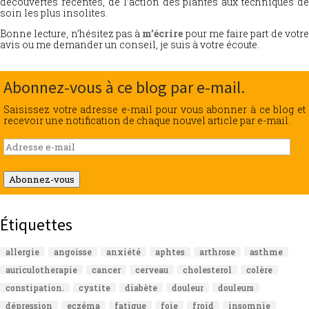
découvertes récentes, de l’action des plantes aux techniques de
soin les plus insolites.
Bonne lecture, n’hésitez pas à
m’écrire
pour me faire part de votr
avis ou me demander un conseil, je suis à votre écoute.
Abonnez-vous à ce blog par e-mail.
Saisissez votre adresse e-mail pour vous abonner à ce blog et
recevoir une notification de chaque nouvel article par e-mail.
Adresse
e-
mail
Abonnez-vous
Étiquettes
allergie
angoisse
anxiété
aphtes
arthrose
asthme
auriculotherapie
cancer
cerveau
cholesterol
colère
constipation.
cystite
diabète
douleur
douleurs
dépression
eczéma
fatigue
foie
froid
insomnie