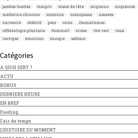
jambes lourdes
maigrir
maux de tête
migraine
migraines
médecine chinoise
mémoire
ménopause
nausées
nervosité
obésité
peur
reins
rhumatismes
réflexologie plantaire
Sommeil
stress
thé vert
toux
vertiges
émotions
énergie
œdème
Catégories
A QUOI SERT ?
ACTU
BONUS
DERNIERE HEURE
EN BREF
Fooding
L'air du temps
L'HISTOIRE DU MOMENT