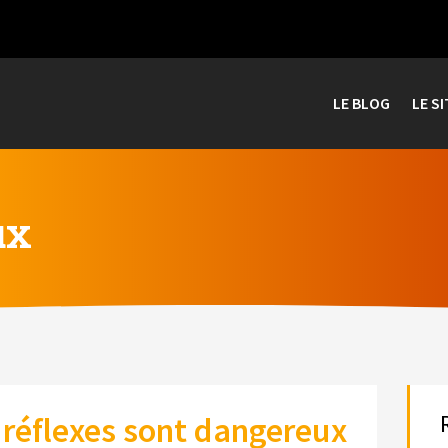
LE BLOG
LE SI
ux
 réflexes sont dangereux