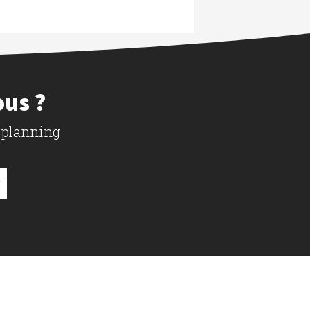
ous ?
 planning