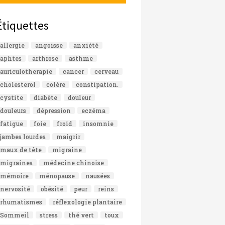
Étiquettes
allergie
angoisse
anxiété
aphtes
arthrose
asthme
auriculotherapie
cancer
cerveau
cholesterol
colère
constipation.
cystite
diabète
douleur
douleurs
dépression
eczéma
fatigue
foie
froid
insomnie
jambes lourdes
maigrir
maux de tête
migraine
migraines
médecine chinoise
mémoire
ménopause
nausées
nervosité
obésité
peur
reins
rhumatismes
réflexologie plantaire
Sommeil
stress
thé vert
toux