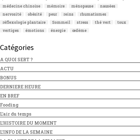
médecine chinoise
mémoire
ménopause
nausées
nervosité
obésité
peur
reins
rhumatismes
réflexologie plantaire
Sommeil
stress
thé vert
toux
vertiges
émotions
énergie
œdème
Catégories
A QUOI SERT ?
ACTU
BONUS
DERNIERE HEURE
EN BREF
Fooding
L'air du temps
L'HISTOIRE DU MOMENT
L'INFO DE LA SEMAINE