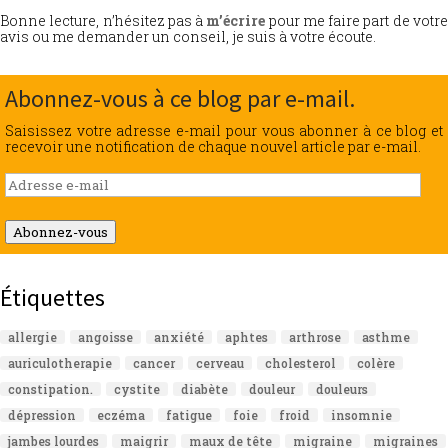
Bonne lecture, n’hésitez pas à
m’écrire
pour me faire part de votr
avis ou me demander un conseil, je suis à votre écoute.
Abonnez-vous à ce blog par e-mail.
Saisissez votre adresse e-mail pour vous abonner à ce blog et
recevoir une notification de chaque nouvel article par e-mail.
Adresse
e-
mail
Abonnez-vous
Étiquettes
allergie
angoisse
anxiété
aphtes
arthrose
asthme
auriculotherapie
cancer
cerveau
cholesterol
colère
constipation.
cystite
diabète
douleur
douleurs
dépression
eczéma
fatigue
foie
froid
insomnie
jambes lourdes
maigrir
maux de tête
migraine
migraines