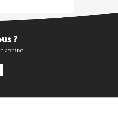
ous ?
 planning