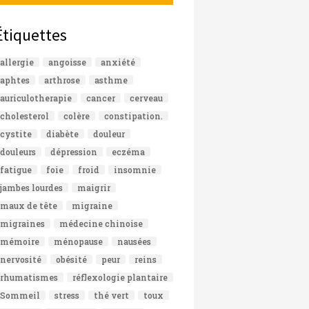
Étiquettes
allergie
angoisse
anxiété
aphtes
arthrose
asthme
auriculotherapie
cancer
cerveau
cholesterol
colère
constipation.
cystite
diabète
douleur
douleurs
dépression
eczéma
fatigue
foie
froid
insomnie
jambes lourdes
maigrir
maux de tête
migraine
migraines
médecine chinoise
mémoire
ménopause
nausées
nervosité
obésité
peur
reins
rhumatismes
réflexologie plantaire
Sommeil
stress
thé vert
toux