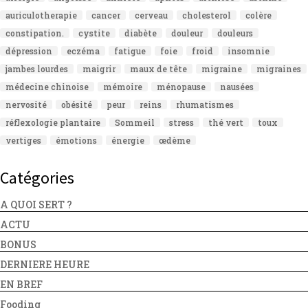
auriculotherapie
cancer
cerveau
cholesterol
colère
constipation.
cystite
diabète
douleur
douleurs
dépression
eczéma
fatigue
foie
froid
insomnie
jambes lourdes
maigrir
maux de tête
migraine
migraines
médecine chinoise
mémoire
ménopause
nausées
nervosité
obésité
peur
reins
rhumatismes
réflexologie plantaire
Sommeil
stress
thé vert
toux
vertiges
émotions
énergie
œdème
Catégories
A QUOI SERT ?
ACTU
BONUS
DERNIERE HEURE
EN BREF
Fooding