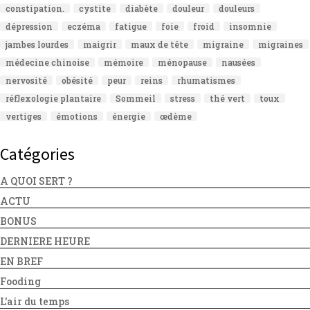
constipation.
cystite
diabète
douleur
douleurs
dépression
eczéma
fatigue
foie
froid
insomnie
jambes lourdes
maigrir
maux de tête
migraine
migraines
médecine chinoise
mémoire
ménopause
nausées
nervosité
obésité
peur
reins
rhumatismes
réflexologie plantaire
Sommeil
stress
thé vert
toux
vertiges
émotions
énergie
œdème
Catégories
A QUOI SERT ?
ACTU
BONUS
DERNIERE HEURE
EN BREF
Fooding
L'air du temps