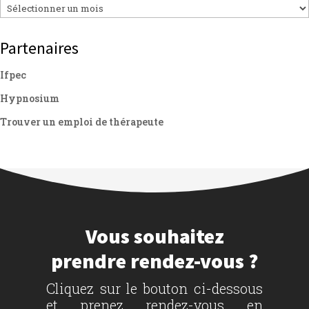
Archives
Partenaires
Ifpec
Hypnosium
Trouver un emploi de thérapeute
Vous souhaitez
prendre rendez-vous ?
Cliquez sur le bouton ci-dessous
et prenez rendez-vous en