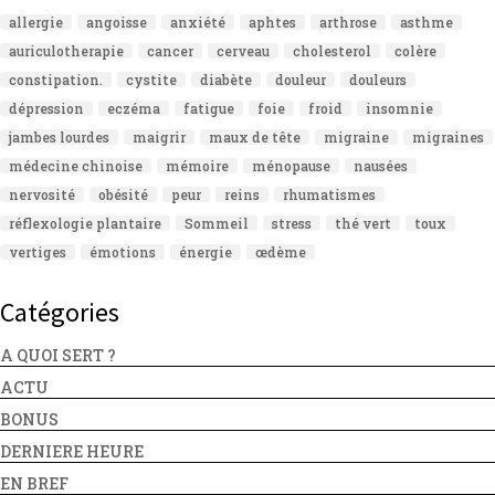
allergie
angoisse
anxiété
aphtes
arthrose
asthme
auriculotherapie
cancer
cerveau
cholesterol
colère
constipation.
cystite
diabète
douleur
douleurs
dépression
eczéma
fatigue
foie
froid
insomnie
jambes lourdes
maigrir
maux de tête
migraine
migraines
médecine chinoise
mémoire
ménopause
nausées
nervosité
obésité
peur
reins
rhumatismes
réflexologie plantaire
Sommeil
stress
thé vert
toux
vertiges
émotions
énergie
œdème
Catégories
A QUOI SERT ?
ACTU
BONUS
DERNIERE HEURE
EN BREF