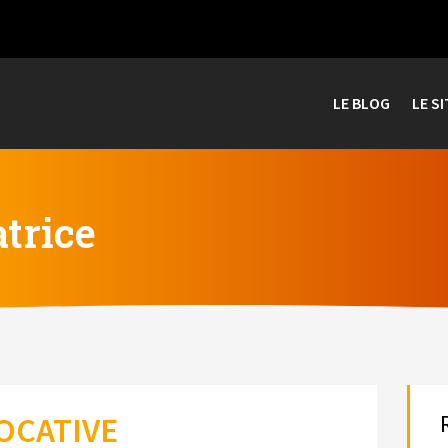
LE BLOG
LE SI
trice
OCATIVE