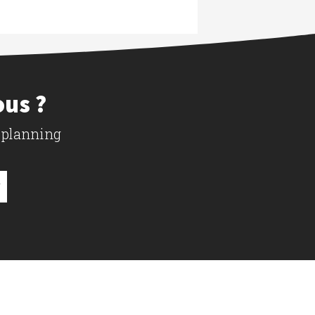
ous ?
 planning