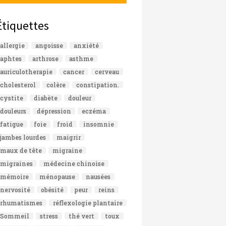
Étiquettes
allergie
angoisse
anxiété
aphtes
arthrose
asthme
auriculotherapie
cancer
cerveau
cholesterol
colère
constipation.
cystite
diabète
douleur
douleurs
dépression
eczéma
fatigue
foie
froid
insomnie
jambes lourdes
maigrir
maux de tête
migraine
migraines
médecine chinoise
mémoire
ménopause
nausées
nervosité
obésité
peur
reins
rhumatismes
réflexologie plantaire
Sommeil
stress
thé vert
toux