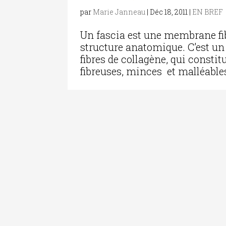
par
Marie Janneau
|
Déc 18, 2011
|
EN BREF
Un fascia est une membrane fi
structure anatomique. C’est un 
fibres de collagène, qui const
fibreuses, minces et malléables