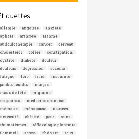
Étiquettes
allergie
angoisse
anxiété
aphtes
arthrose
asthme
auriculotherapie
cancer
cerveau
cholesterol
colère
constipation.
cystite
diabète
douleur
douleurs
dépression
eczéma
fatigue
foie
froid
insomnie
jambes lourdes
maigrir
maux de tête
migraine
migraines
médecine chinoise
mémoire
ménopause
nausées
nervosité
obésité
peur
reins
rhumatismes
réflexologie plantaire
Sommeil
stress
thé vert
toux