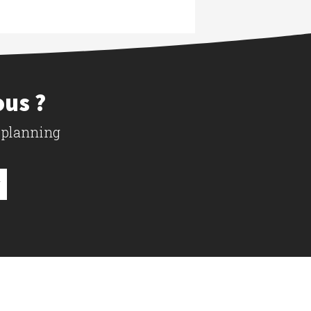
ous ?
 planning