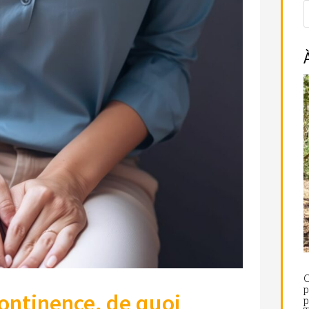
C
p
continence, de quoi