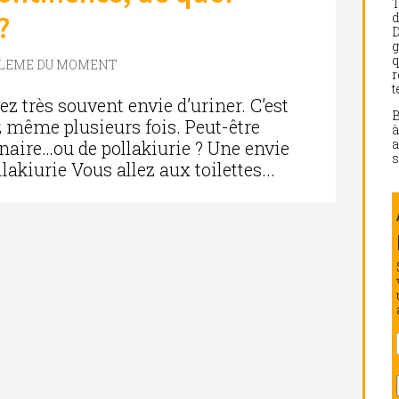
?
d
D
g
q
BLEME DU MOMENT
r
t
 très souvent envie d’uriner. C’est
z même plusieurs fois. Peut-être
a
naire…ou de pollakiurie ? Une envie
s
llakiurie Vous allez aux toilettes...