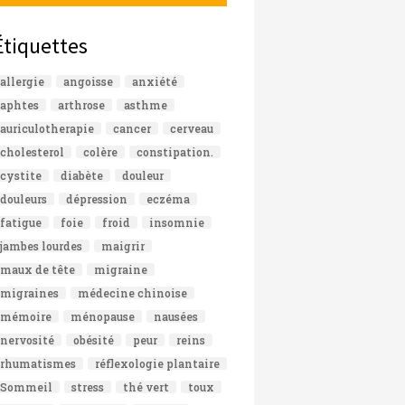
Étiquettes
allergie
angoisse
anxiété
aphtes
arthrose
asthme
auriculotherapie
cancer
cerveau
cholesterol
colère
constipation.
cystite
diabète
douleur
douleurs
dépression
eczéma
fatigue
foie
froid
insomnie
jambes lourdes
maigrir
maux de tête
migraine
migraines
médecine chinoise
mémoire
ménopause
nausées
nervosité
obésité
peur
reins
rhumatismes
réflexologie plantaire
Sommeil
stress
thé vert
toux