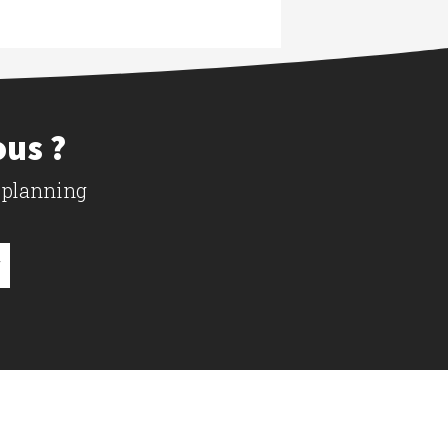
ous ?
 planning