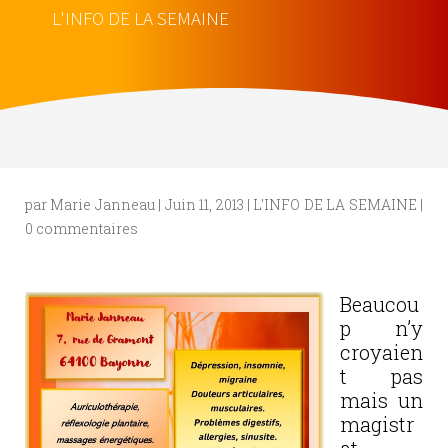
L'INFO DE LA SEMAINE
par
Marie Janneau
|
Juin 11, 2013
|
L'INFO DE LA SEMAINE
|
0 commentaires
Beaucou
p n’y
croyaien
t pas
mais un
magistr