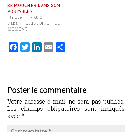
SE MOUCHER DANS SON
PORTABLE ?
13 novembre 2010
Dans "L'HISTOIRE DU
MOMENT"
F
T
Li
E
P
a
w
n
m
ar
c
it
k
ai
ta
e
te
e
l
g
b
r
dI
er
Poster le commentaire
o
n
o
Votre adresse e-mail ne sera pas publiée.
Les champs obligatoires sont indiqués
k
avec
*