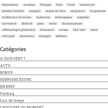
dépression
eczéma
fatigue
foie
froid
insomnie
jambes lourdes
maigrir
maux de tête
migraine
migraines
médecine chinoise
mémoire
ménopause
nausées
nervosité
obésité
peur
reins
rhumatismes
réflexologie plantaire
Sommeil
stress
thé vert
toux
vertiges
émotions
énergie
œdème
Catégories
A QUOI SERT ?
ACTU
BONUS
DERNIERE HEURE
EN BREF
Fooding
L'air du temps
L'HISTOIRE DU MOMENT