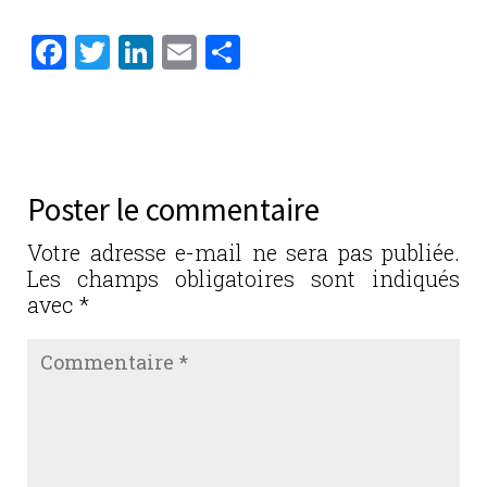
F
T
Li
E
P
a
w
n
m
ar
c
it
k
ai
ta
e
te
e
l
g
b
r
dI
er
Poster le commentaire
o
n
o
Votre adresse e-mail ne sera pas publiée.
Les champs obligatoires sont indiqués
k
avec
*