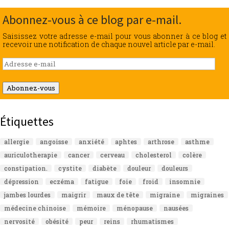
Abonnez-vous à ce blog par e-mail.
Saisissez votre adresse e-mail pour vous abonner à ce blog et
recevoir une notification de chaque nouvel article par e-mail.
Adresse
e-
mail
Abonnez-vous
Étiquettes
allergie
angoisse
anxiété
aphtes
arthrose
asthme
auriculotherapie
cancer
cerveau
cholesterol
colère
constipation.
cystite
diabète
douleur
douleurs
dépression
eczéma
fatigue
foie
froid
insomnie
jambes lourdes
maigrir
maux de tête
migraine
migraines
médecine chinoise
mémoire
ménopause
nausées
nervosité
obésité
peur
reins
rhumatismes