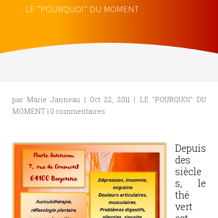
LE "POURQUOI" DU MOMENT
par
Marie Janneau
|
Oct 22, 2011
|
LE "POURQUOI" DU
MOMENT
|
0 commentaires
Depuis
des
siècle
s, le
thé
vert