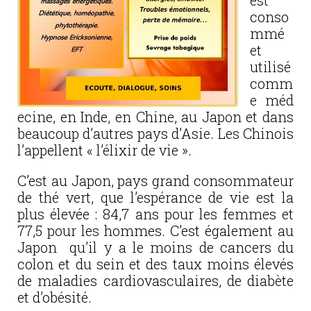
est
conso
mmé
et
utilisé
comm
e méd
ecine, en Inde, en Chine, au Japon et dans
beaucoup d’autres pays d’Asie. Les Chinois
l’appellent « l’élixir de vie ».
C’est au Japon, pays grand consommateur
de thé vert, que l’espérance de vie est la
plus élevée : 84,7 ans pour les femmes et
77,5 pour les hommes. C’est également au
Japon qu’il y a le moins de cancers du
colon et du sein et des taux moins élevés
de maladies cardiovasculaires, de diabète
et d’obésité.