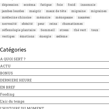
dépression
eczéma
fatigue
foie
froid
insomnie
jambes lourdes
maigrir
maux de tête
migraine
migraines
médecine chinoise
mémoire
ménopause
nausées
nervosité
obésité
peur
reins
rhumatismes
réflexologie plantaire
Sommeil
stress
thé vert
toux
vertiges
émotions
énergie
œdème
Catégories
A QUOI SERT ?
ACTU
BONUS
DERNIERE HEURE
EN BREF
Fooding
L'air du temps
L'HISTOIRE DU MOMENT