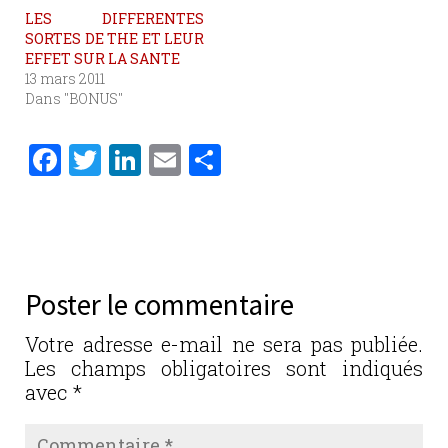
LES DIFFERENTES
SORTES DE THE ET LEUR
EFFET SUR LA SANTE
13 mars 2011
Dans "BONUS"
F
T
Li
E
P
a
w
n
m
ar
c
it
k
ai
ta
e
te
e
l
g
b
r
dI
er
Poster le commentaire
o
n
o
Votre adresse e-mail ne sera pas publiée.
Les champs obligatoires sont indiqués
k
avec
*