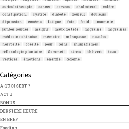
auriculotherapie
cancer
cerveau
cholesterol
colère
constipation.
cystite
diabète
douleur
douleurs
dépression
eczéma
fatigue
foie
froid
insomnie
jambes lourdes
maigrir
maux de tête
migraine
migraines
médecine chinoise
mémoire
ménopause
nausées
nervosité
obésité
peur
reins
rhumatismes
réflexologie plantaire
Sommeil
stress
thé vert
toux
vertiges
émotions
énergie
œdème
Catégories
A QUOI SERT ?
ACTU
BONUS
DERNIERE HEURE
EN BREF
Fooding