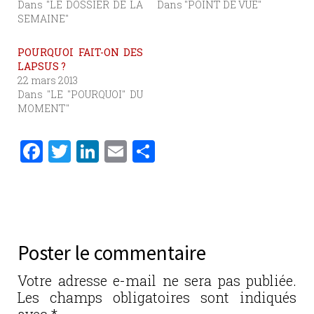
Dans "LE DOSSIER DE LA
Dans "POINT DE VUE"
SEMAINE"
POURQUOI FAIT-ON DES
LAPSUS ?
22 mars 2013
Dans "LE "POURQUOI" DU
MOMENT"
F
T
Li
E
P
a
w
n
m
ar
c
it
k
ai
ta
e
te
e
l
g
b
r
dI
er
Poster le commentaire
o
n
o
Votre adresse e-mail ne sera pas publiée.
Les champs obligatoires sont indiqués
k
avec
*