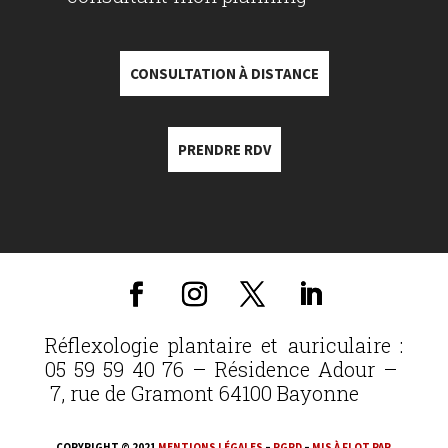
CONSULTATION À DISTANCE
PRENDRE RDV
Réflexologie plantaire et auriculaire :
05 59 59 40 76 – Résidence Adour –
7, rue de Gramont 64100 Bayonne
COPYRIGHT © 2021
MENTIONS LÉGALES
–
RGPD
–
MIS À FLOT PAR