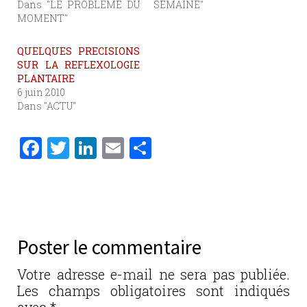
Dans "LE PROBLEME DU
SEMAINE"
MOMENT"
QUELQUES PRECISIONS
SUR LA REFLEXOLOGIE
PLANTAIRE
6 juin 2010
Dans "ACTU"
F
T
Li
E
P
a
w
n
m
ar
c
it
k
ai
ta
e
te
e
l
g
b
r
dI
er
Poster le commentaire
o
n
o
Votre adresse e-mail ne sera pas publiée.
Les champs obligatoires sont indiqués
k
avec
*