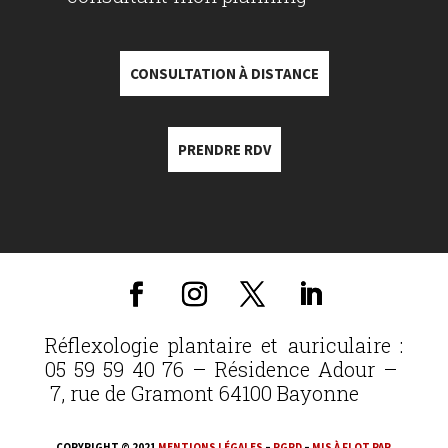
CONSULTATION À DISTANCE
PRENDRE RDV
Réflexologie plantaire et auriculaire :
05 59 59 40 76 – Résidence Adour –
7, rue de Gramont 64100 Bayonne
COPYRIGHT © 2021
MENTIONS LÉGALES
–
RGPD
–
MIS À FLOT PAR