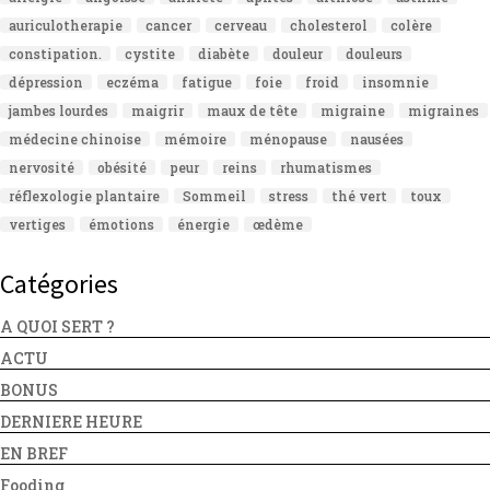
auriculotherapie
cancer
cerveau
cholesterol
colère
constipation.
cystite
diabète
douleur
douleurs
dépression
eczéma
fatigue
foie
froid
insomnie
jambes lourdes
maigrir
maux de tête
migraine
migraines
médecine chinoise
mémoire
ménopause
nausées
nervosité
obésité
peur
reins
rhumatismes
réflexologie plantaire
Sommeil
stress
thé vert
toux
vertiges
émotions
énergie
œdème
Catégories
A QUOI SERT ?
ACTU
BONUS
DERNIERE HEURE
EN BREF
Fooding