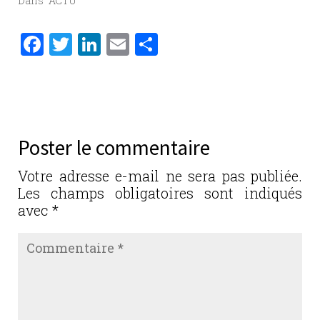
Dans "ACTU"
F
T
Li
E
P
a
w
n
m
ar
c
it
k
ai
ta
e
te
e
l
g
b
r
dI
er
Poster le commentaire
o
n
o
Votre adresse e-mail ne sera pas publiée.
Les champs obligatoires sont indiqués
k
avec
*