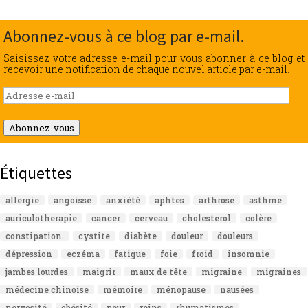
Abonnez-vous à ce blog par e-mail.
Saisissez votre adresse e-mail pour vous abonner à ce blog et
recevoir une notification de chaque nouvel article par e-mail.
Adresse
e-
mail
Abonnez-vous
Étiquettes
allergie
angoisse
anxiété
aphtes
arthrose
asthme
auriculotherapie
cancer
cerveau
cholesterol
colère
constipation.
cystite
diabète
douleur
douleurs
dépression
eczéma
fatigue
foie
froid
insomnie
jambes lourdes
maigrir
maux de tête
migraine
migraines
médecine chinoise
mémoire
ménopause
nausées
nervosité
obésité
peur
reins
rhumatismes