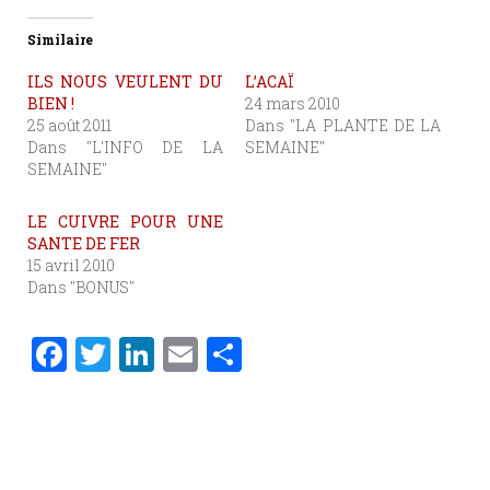
Similaire
ILS NOUS VEULENT DU
L’ACAÏ
BIEN !
24 mars 2010
25 août 2011
Dans "LA PLANTE DE LA
Dans "L'INFO DE LA
SEMAINE"
SEMAINE"
LE CUIVRE POUR UNE
SANTE DE FER
15 avril 2010
Dans "BONUS"
F
T
Li
E
P
a
w
n
m
ar
c
it
k
ai
ta
e
te
e
l
g