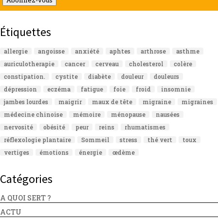
Abonnez-vous
Étiquettes
allergie
angoisse
anxiété
aphtes
arthrose
asthme
auriculotherapie
cancer
cerveau
cholesterol
colère
constipation.
cystite
diabète
douleur
douleurs
dépression
eczéma
fatigue
foie
froid
insomnie
jambes lourdes
maigrir
maux de tête
migraine
migraines
médecine chinoise
mémoire
ménopause
nausées
nervosité
obésité
peur
reins
rhumatismes
réflexologie plantaire
Sommeil
stress
thé vert
toux
vertiges
émotions
énergie
œdème
Catégories
A QUOI SERT ?
ACTU