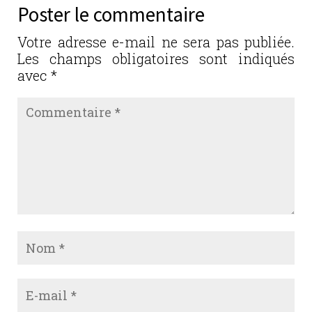
b
r
dI
er
Poster le commentaire
o
n
o
Votre adresse e-mail ne sera pas publiée.
Les champs obligatoires sont indiqués
k
avec
*