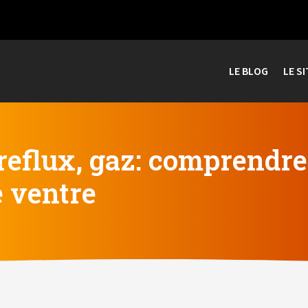
LE BLOG
LE SI
eflux, gaz: comprendre 
e ventre