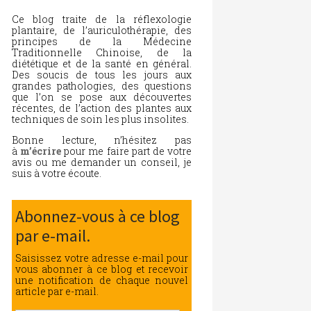
Ce blog traite de la réflexologie
plantaire, de l’auriculothérapie, des
principes de la Médecine
Traditionnelle Chinoise, de la
diététique et de la santé en général.
Des soucis de tous les jours aux
grandes pathologies, des questions
que l’on se pose aux découvertes
récentes, de l’action des plantes aux
techniques de soin les plus insolites.
Bonne lecture, n’hésitez pas
à
m’écrire
pour me faire part de votre
avis ou me demander un conseil, je
suis à votre écoute.
Abonnez-vous à ce blog
par e-mail.
Saisissez votre adresse e-mail pour
vous abonner à ce blog et recevoir
une notification de chaque nouvel
article par e-mail.