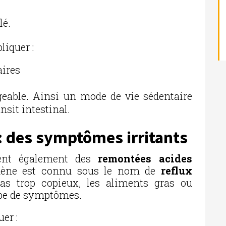
lé.
liquer :
aires
geable. Ainsi un mode de vie sédentaire
nsit intestinal.
 : des symptômes irritants
tent également des
remontées acides
ène est connu sous le nom de
r
eflux
pas trop copieux, les aliments gras ou
type de symptômes.
er :