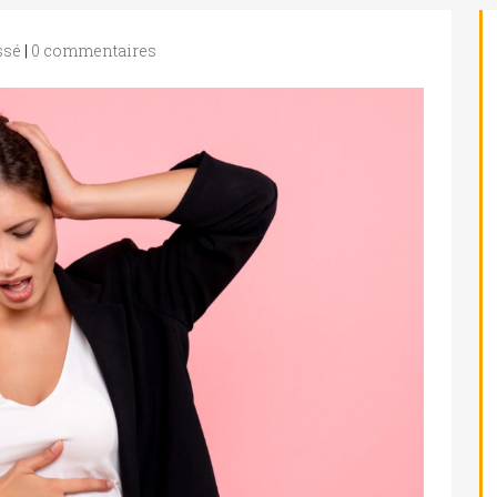
ssé
|
0 commentaires