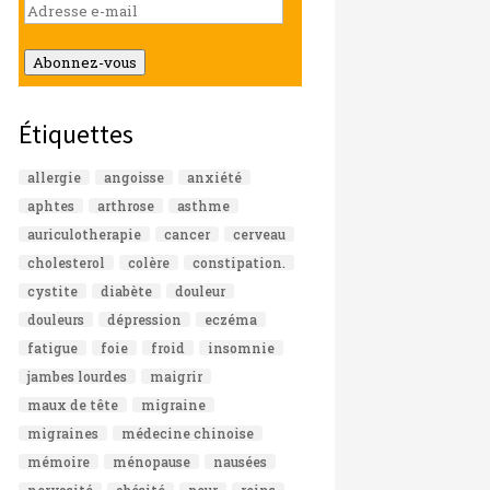
Adresse
e-
mail
Abonnez-vous
Étiquettes
allergie
angoisse
anxiété
aphtes
arthrose
asthme
auriculotherapie
cancer
cerveau
cholesterol
colère
constipation.
cystite
diabète
douleur
douleurs
dépression
eczéma
fatigue
foie
froid
insomnie
jambes lourdes
maigrir
maux de tête
migraine
migraines
médecine chinoise
mémoire
ménopause
nausées
nervosité
obésité
peur
reins