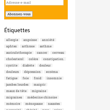
Adresse
e-
mail
Abonnez-vous
Étiquettes
allergie
angoisse
anxiété
aphtes
arthrose
asthme
auriculotherapie
cancer
cerveau
cholesterol
colère
constipation.
cystite
diabète
douleur
douleurs
dépression
eczéma
fatigue
foie
froid
insomnie
jambes lourdes
maigrir
maux de tête
migraine
migraines
médecine chinoise
mémoire
ménopause
nausées
nervosité
obésité
peur
reins