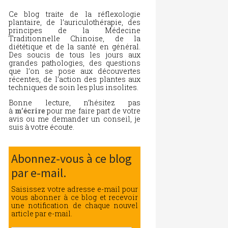
Ce blog traite de la réflexologie
plantaire, de l’auriculothérapie, des
principes de la Médecine
Traditionnelle Chinoise, de la
diététique et de la santé en général.
Des soucis de tous les jours aux
grandes pathologies, des questions
que l’on se pose aux découvertes
récentes, de l’action des plantes aux
techniques de soin les plus insolites.
Bonne lecture, n’hésitez pas
à
m’écrire
pour me faire part de votre
avis ou me demander un conseil, je
suis à votre écoute.
Abonnez-vous à ce blog
par e-mail.
Saisissez votre adresse e-mail pour
vous abonner à ce blog et recevoir
une notification de chaque nouvel
article par e-mail.