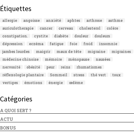
Étiquettes
allergie
angoisse
anxiété
aphtes
arthrose
asthme
auriculotherapie
cancer
cerveau
cholesterol
colère
constipation.
cystite
diabète
douleur
douleurs
dépression
eczéma
fatigue
foie
froid
insomnie
jambes lourdes
maigrir
maux de tête
migraine
migraines
médecine chinoise
mémoire
ménopause
nausées
nervosité
obésité
peur
reins
rhumatismes
réflexologie plantaire
Sommeil
stress
thé vert
toux
vertiges
émotions
énergie
œdème
Catégories
A QUOI SERT ?
ACTU
BONUS