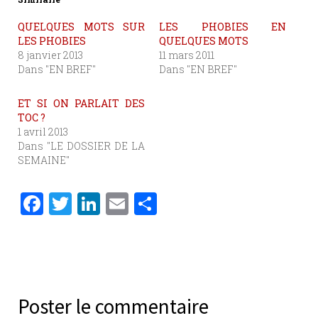
QUELQUES MOTS SUR
LES PHOBIES EN
LES PHOBIES
QUELQUES MOTS
8 janvier 2013
11 mars 2011
Dans "EN BREF"
Dans "EN BREF"
ET SI ON PARLAIT DES
TOC ?
1 avril 2013
Dans "LE DOSSIER DE LA
SEMAINE"
F
T
Li
E
P
a
w
n
m
ar
c
it
k
ai
ta
e
te
e
l
g
b
r
dI
er
Poster le commentaire
o
n