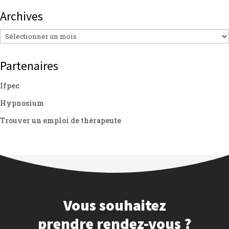
Archives
Archives
Partenaires
Ifpec
Hypnosium
Trouver un emploi de thérapeute
Vous souhaitez
prendre rendez-vous ?