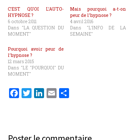
C’EST QUOI L’AUTO-
Mais pourquoi a-t-on
HYPNOSE ?
peur de l’hypnose ?
6 octobre 2011
4 avril 2016
Dans "LA QUESTION DU
Dans "L'INFO DE LA
MOMENT"
SEMAINE"
Pourquoi avoir peur de
l’hypnose ?
12 mars 2015
Dans "LE "POURQUOI" DU
MOMENT"
F
T
Li
E
P
a
w
n
m
ar
c
it
k
ai
ta
e
te
e
l
g
b
r
dI
er
Poster le commentaire