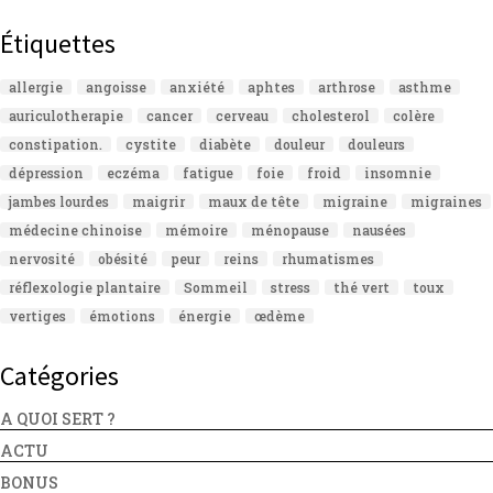
Étiquettes
allergie
angoisse
anxiété
aphtes
arthrose
asthme
auriculotherapie
cancer
cerveau
cholesterol
colère
constipation.
cystite
diabète
douleur
douleurs
dépression
eczéma
fatigue
foie
froid
insomnie
jambes lourdes
maigrir
maux de tête
migraine
migraines
médecine chinoise
mémoire
ménopause
nausées
nervosité
obésité
peur
reins
rhumatismes
réflexologie plantaire
Sommeil
stress
thé vert
toux
vertiges
émotions
énergie
œdème
Catégories
A QUOI SERT ?
ACTU
BONUS