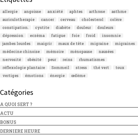
allergie
angoisse
anxiété
aphtes
arthrose
asthme
auriculotherapie
cancer
cerveau
cholesterol
colère
constipation.
cystite
diabète
douleur
douleurs
dépression
eczéma
fatigue
foie
froid
insomnie
jambes lourdes
maigrir
maux de tête
migraine
migraines
médecine chinoise
mémoire
ménopause
nausées
nervosité
obésité
peur
reins
rhumatismes
réflexologie plantaire
Sommeil
stress
thé vert
toux
vertiges
émotions
énergie
œdème
Catégories
A QUOI SERT ?
ACTU
BONUS
DERNIERE HEURE