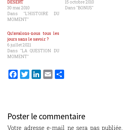
DESERT
15 octobre 2010
30 mai 2010
Dans "BONUS"
Dans "L'HISTOIRE DU
MOMENT"
Qu’avalons-nous tous les
jours sans le savoir ?
6 juillet 2021
Dans "LA QUESTION DU
MOMENT"
F
T
Li
E
P
a
w
n
m
ar
c
it
k
ai
ta
e
te
e
l
g
b
r
dI
er
Poster le commentaire
o
n
o
Votre adresse e-mail ne sera pas publiée.