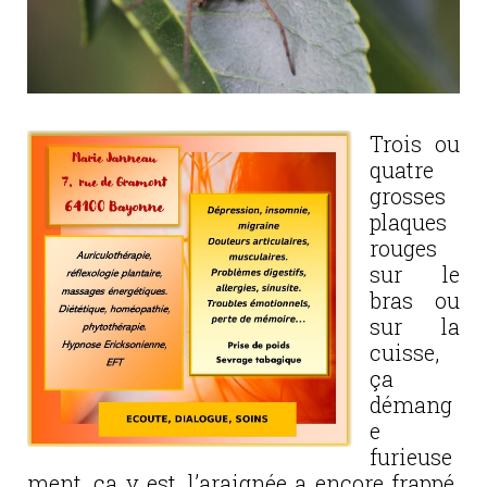
Trois ou
quatre
grosses
plaques
rouges
sur le
bras ou
sur la
cuisse,
ça
démang
e
furieuse
ment, ça y est, l’araignée a encore frappé.