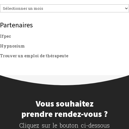
Archives
Partenaires
Ifpec
Hypnosium
Trouver un emploi de thérapeute
Vous souhaitez
prendre rendez-vous ?
Cliquez sur le bouton ci-dessous