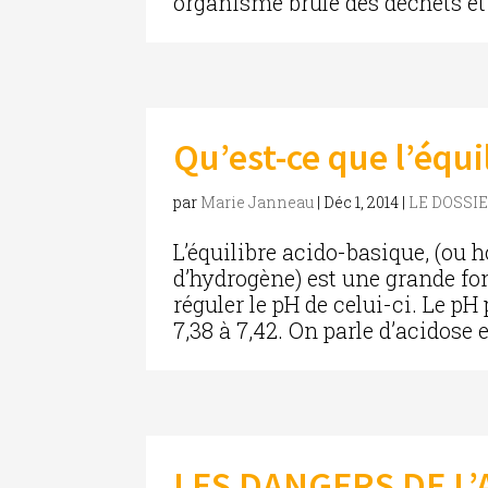
organisme brûle des déchets et le
Qu’est-ce que l’équi
par
Marie Janneau
|
Déc 1, 2014
|
LE DOSSI
L’équilibre acido-basique, (ou 
d’hydrogène) est une grande fo
réguler le pH de celui-ci. Le 
7,38 à 7,42. On parle d’acidose
LES DANGERS DE L