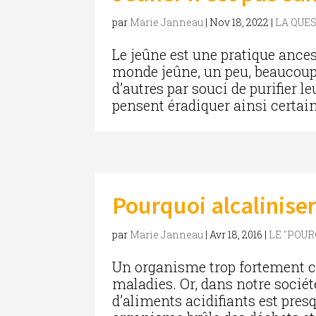
par
Marie Janneau
|
Nov 18, 2022
|
LA QUE
Le jeûne est une pratique ances
monde jeûne, un peu, beaucoup.
d’autres par souci de purifier le
pensent éradiquer ainsi certaine
Pourquoi alcalinise
par
Marie Janneau
|
Avr 18, 2016
|
LE "POU
Un organisme trop fortement c
maladies. Or, dans notre socié
d’aliments acidifiants est pres