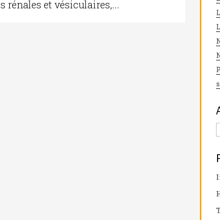
rénales et vésiculaires,...
N
N
s
I
T