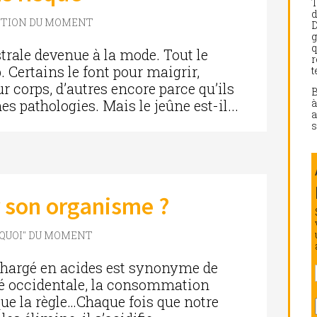
d
STION DU MOMENT
D
g
q
trale devenue à la mode. Tout le
r
 Certains le font pour maigrir,
t
ur corps, d’autres encore parce qu’ils
s pathologies. Mais le jeûne est-il...
a
s
r son organisme ?
RQUOI" DU MOMENT
hargé en acides est synonyme de
té occidentale, la consommation
que la règle…Chaque fois que notre