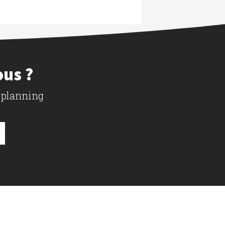
ous ?
 planning