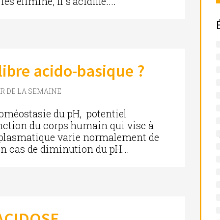
s élimine, il s’acidifie....
libre acido-basique ?
ER DE LA SEMAINE
homéostasie du pH, potentiel
nction du corps humain qui vise à
pH plasmatique varie normalement de
 en cas de diminution du pH...
’ACIDOSE