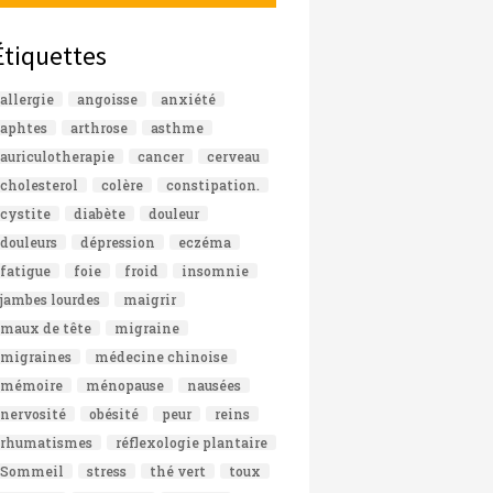
Étiquettes
allergie
angoisse
anxiété
aphtes
arthrose
asthme
auriculotherapie
cancer
cerveau
cholesterol
colère
constipation.
cystite
diabète
douleur
douleurs
dépression
eczéma
fatigue
foie
froid
insomnie
jambes lourdes
maigrir
maux de tête
migraine
migraines
médecine chinoise
mémoire
ménopause
nausées
nervosité
obésité
peur
reins
rhumatismes
réflexologie plantaire
Sommeil
stress
thé vert
toux