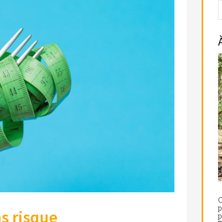
C
p
ns risque