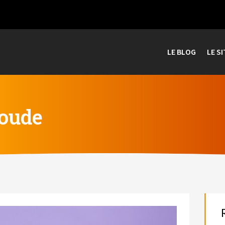
LE BLOG
LE SI
soude