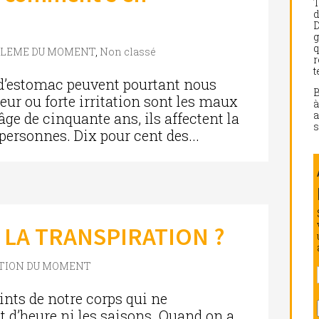
d
D
g
q
BLEME DU MOMENT
,
Non classé
r
t
 d’estomac peuvent pourtant nous
reur ou forte irritation sont les maux
a
’âge de cinquante ans, ils affectent la
s
personnes. Dix pour cent des...
 LA TRANSPIRATION ?
STION DU MOMENT
oints de notre corps qui ne
 d’heure ni les saisons. Quand on a