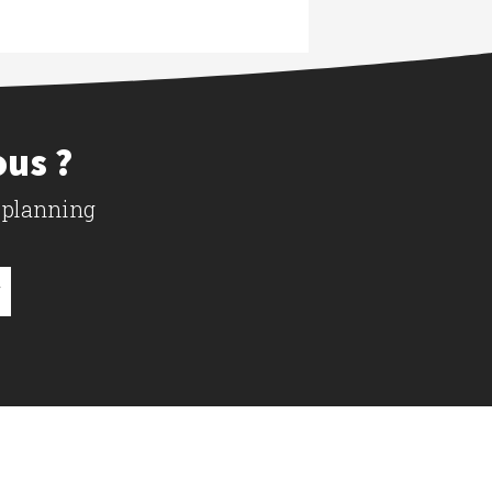
ous ?
 planning