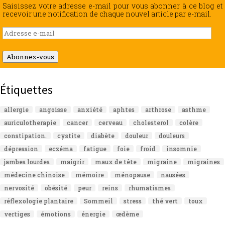
Saisissez votre adresse e-mail pour vous abonner à ce blog et
recevoir une notification de chaque nouvel article par e-mail.
Adresse
e-
mail
Abonnez-vous
Étiquettes
allergie
angoisse
anxiété
aphtes
arthrose
asthme
auriculotherapie
cancer
cerveau
cholesterol
colère
constipation.
cystite
diabète
douleur
douleurs
dépression
eczéma
fatigue
foie
froid
insomnie
jambes lourdes
maigrir
maux de tête
migraine
migraines
médecine chinoise
mémoire
ménopause
nausées
nervosité
obésité
peur
reins
rhumatismes
réflexologie plantaire
Sommeil
stress
thé vert
toux
vertiges
émotions
énergie
œdème