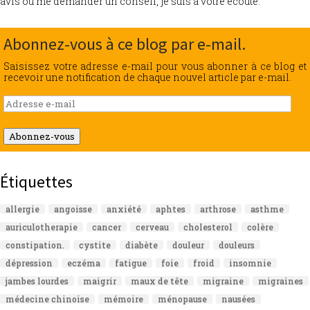
avis ou me demander un conseil, je suis à votre écoute.
Abonnez-vous à ce blog par e-mail.
Saisissez votre adresse e-mail pour vous abonner à ce blog et
recevoir une notification de chaque nouvel article par e-mail.
Adresse
e-
mail
Abonnez-vous
Étiquettes
allergie
angoisse
anxiété
aphtes
arthrose
asthme
auriculotherapie
cancer
cerveau
cholesterol
colère
constipation.
cystite
diabète
douleur
douleurs
dépression
eczéma
fatigue
foie
froid
insomnie
jambes lourdes
maigrir
maux de tête
migraine
migraines
médecine chinoise
mémoire
ménopause
nausées