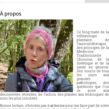
À propos
Ce blog traite de la
réflexologie
plantaire, de
l’auriculothérapie,
des principes de la
Médecine
Traditionnelle
Chinoise, de la
diététique et de la
santé en général.
Des soucis de tous
les jours aux
grandes
pathologies, des
questions que l’on
se pose aux
découvertes récentes, de l’action des plantes aux techniques de
soin les plus insolites.
Bonne lecture, n’hésitez pas à
m’écrire
pour me faire part de votr