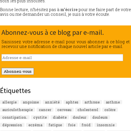
soin les plus insolites.
Bonne lecture, n’hésitez pas à
m’écrire
pour me faire part de votr
avis ou me demander un conseil, je suis à votre écoute.
Abonnez-vous à ce blog par e-mail.
Saisissez votre adresse e-mail pour vous abonner à ce blog et
recevoir une notification de chaque nouvel article par e-mail.
Adresse
e-
mail
Abonnez-vous
Étiquettes
allergie
angoisse
anxiété
aphtes
arthrose
asthme
auriculotherapie
cancer
cerveau
cholesterol
colère
constipation.
cystite
diabète
douleur
douleurs
dépression
eczéma
fatigue
foie
froid
insomnie