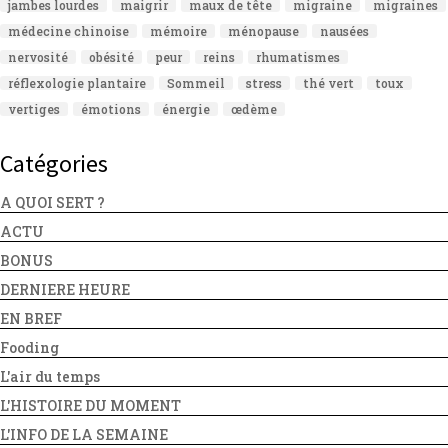
jambes lourdes
maigrir
maux de tête
migraine
migraines
médecine chinoise
mémoire
ménopause
nausées
nervosité
obésité
peur
reins
rhumatismes
réflexologie plantaire
Sommeil
stress
thé vert
toux
vertiges
émotions
énergie
œdème
Catégories
A QUOI SERT ?
ACTU
BONUS
DERNIERE HEURE
EN BREF
Fooding
L'air du temps
L'HISTOIRE DU MOMENT
L'INFO DE LA SEMAINE