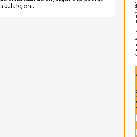
’éclate, on...
d
D
g
q
r
t
a
s