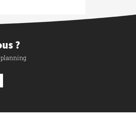
ous ?
 planning