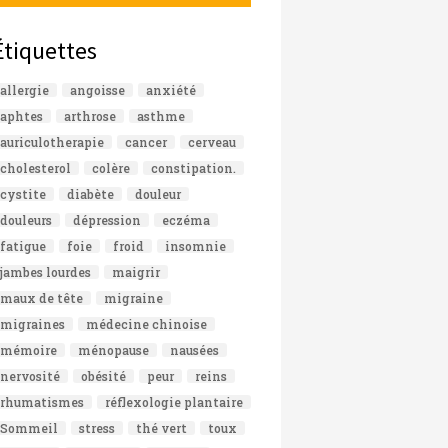
Étiquettes
allergie
angoisse
anxiété
aphtes
arthrose
asthme
auriculotherapie
cancer
cerveau
cholesterol
colère
constipation.
cystite
diabète
douleur
douleurs
dépression
eczéma
fatigue
foie
froid
insomnie
jambes lourdes
maigrir
maux de tête
migraine
migraines
médecine chinoise
mémoire
ménopause
nausées
nervosité
obésité
peur
reins
rhumatismes
réflexologie plantaire
Sommeil
stress
thé vert
toux