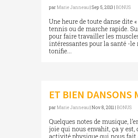
par
Marie Janneau
|
Sep 5, 2013
|
BONUS
Une heure de toute danse dite «
tennis ou de marche rapide. S
pour faire travailler les musc
intéressantes pour la santé -le 
tonifie...
ET BIEN DANSONS 
par
Marie Janneau
|
Nov 8, 2011
|
BONUS
Quelques notes de musique, l’en
joie qui nous envahit, ça y est,
activité physique qui nous fait