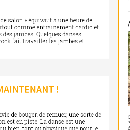
 de salon » équivaut à une heure de
urtout comme entrainement cardio et
les des jambes. Quelques danses
rock fait travailler les jambes et
MAINTENANT !
vie de bouger, de remuer, une sorte de
C
 on est en piste. La danse est une
p
 du bien, tant au physique que pour le