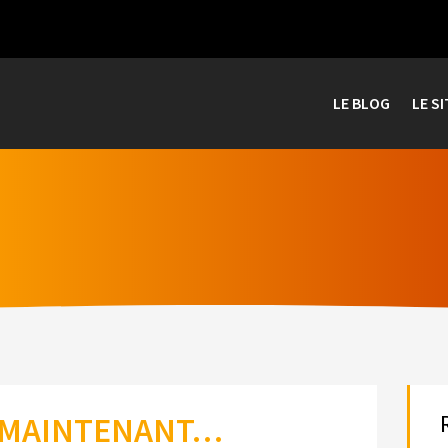
LE BLOG
LE SI
S MAINTENANT…