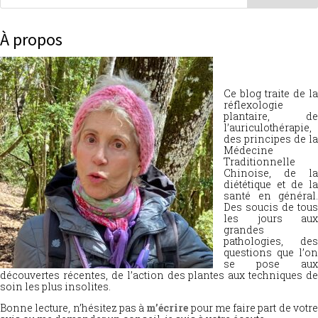
À propos
Ce blog traite de la
réflexologie
plantaire, de
l’auriculothérapie,
des principes de la
Médecine
Traditionnelle
Chinoise, de la
diététique et de la
santé en général.
Des soucis de tous
les jours aux
grandes
pathologies, des
questions que l’on
se pose aux
découvertes récentes, de l’action des plantes aux techniques de
soin les plus insolites.
Bonne lecture, n’hésitez pas à
m’écrire
pour me faire part de votr