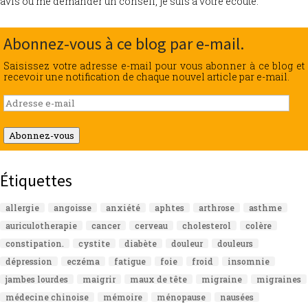
avis ou me demander un conseil, je suis à votre écoute.
Abonnez-vous à ce blog par e-mail.
Saisissez votre adresse e-mail pour vous abonner à ce blog et
recevoir une notification de chaque nouvel article par e-mail.
Adresse
e-
mail
Abonnez-vous
Étiquettes
allergie
angoisse
anxiété
aphtes
arthrose
asthme
auriculotherapie
cancer
cerveau
cholesterol
colère
constipation.
cystite
diabète
douleur
douleurs
dépression
eczéma
fatigue
foie
froid
insomnie
jambes lourdes
maigrir
maux de tête
migraine
migraines
médecine chinoise
mémoire
ménopause
nausées