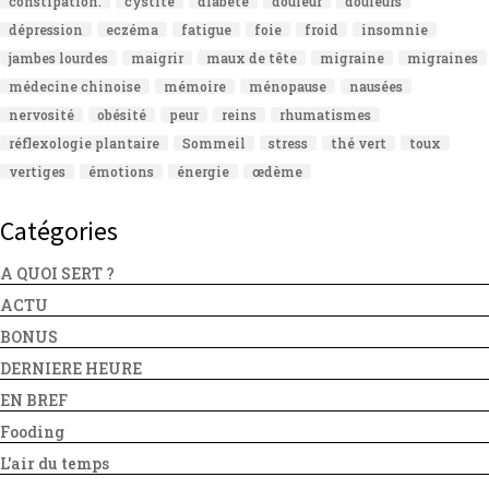
constipation.
cystite
diabète
douleur
douleurs
dépression
eczéma
fatigue
foie
froid
insomnie
jambes lourdes
maigrir
maux de tête
migraine
migraines
médecine chinoise
mémoire
ménopause
nausées
nervosité
obésité
peur
reins
rhumatismes
réflexologie plantaire
Sommeil
stress
thé vert
toux
vertiges
émotions
énergie
œdème
Catégories
A QUOI SERT ?
ACTU
BONUS
DERNIERE HEURE
EN BREF
Fooding
L'air du temps