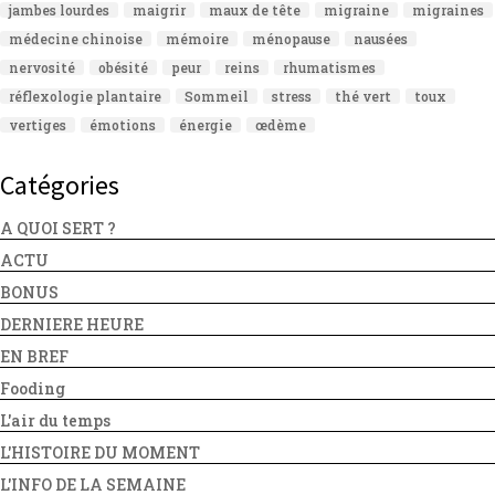
jambes lourdes
maigrir
maux de tête
migraine
migraines
médecine chinoise
mémoire
ménopause
nausées
nervosité
obésité
peur
reins
rhumatismes
réflexologie plantaire
Sommeil
stress
thé vert
toux
vertiges
émotions
énergie
œdème
Catégories
A QUOI SERT ?
ACTU
BONUS
DERNIERE HEURE
EN BREF
Fooding
L'air du temps
L'HISTOIRE DU MOMENT
L'INFO DE LA SEMAINE