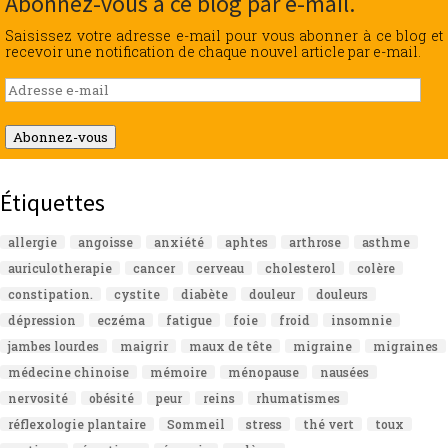
Abonnez-vous à ce blog par e-mail.
Saisissez votre adresse e-mail pour vous abonner à ce blog et
recevoir une notification de chaque nouvel article par e-mail.
Adresse
e-
mail
Abonnez-vous
Étiquettes
allergie
angoisse
anxiété
aphtes
arthrose
asthme
auriculotherapie
cancer
cerveau
cholesterol
colère
constipation.
cystite
diabète
douleur
douleurs
dépression
eczéma
fatigue
foie
froid
insomnie
jambes lourdes
maigrir
maux de tête
migraine
migraines
médecine chinoise
mémoire
ménopause
nausées
nervosité
obésité
peur
reins
rhumatismes
réflexologie plantaire
Sommeil
stress
thé vert
toux