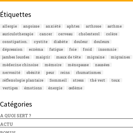
Étiquettes
allergie
angoisse
anxiété
aphtes
arthrose
asthme
auriculotherapie
cancer
cerveau
cholesterol
colère
constipation.
cystite
diabète
douleur
douleurs
dépression
eczéma
fatigue
foie
froid
insomnie
jambes lourdes
maigrir
maux de tête
migraine
migraines
médecine chinoise
mémoire
ménopause
nausées
nervosité
obésité
peur
reins
rhumatismes
réflexologie plantaire
Sommeil
stress
thé vert
toux
vertiges
émotions
énergie
œdème
Catégories
A QUOI SERT ?
ACTU
BONUS