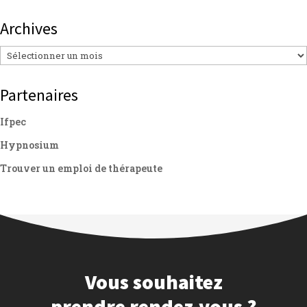
Archives
Archives
Partenaires
Ifpec
Hypnosium
Trouver un emploi de thérapeute
Vous souhaitez
prendre rendez-vous ?