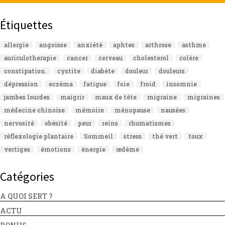
Étiquettes
allergie
angoisse
anxiété
aphtes
arthrose
asthme
auriculotherapie
cancer
cerveau
cholesterol
colère
constipation.
cystite
diabète
douleur
douleurs
dépression
eczéma
fatigue
foie
froid
insomnie
jambes lourdes
maigrir
maux de tête
migraine
migraines
médecine chinoise
mémoire
ménopause
nausées
nervosité
obésité
peur
reins
rhumatismes
réflexologie plantaire
Sommeil
stress
thé vert
toux
vertiges
émotions
énergie
œdème
Catégories
A QUOI SERT ?
ACTU