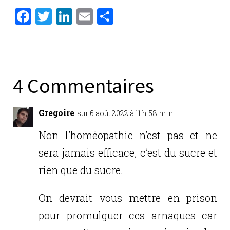
F
T
Li
E
P
a
w
n
m
ar
c
it
k
ai
ta
e
te
e
l
g
b
r
dI
er
4 Commentaires
o
n
o
Gregoire
sur 6 août 2022 à 11 h 58 min
k
Non l’homéopathie n’est pas et ne
sera jamais efficace, c’est du sucre et
rien que du sucre.
On devrait vous mettre en prison
pour promulguer ces arnaques car