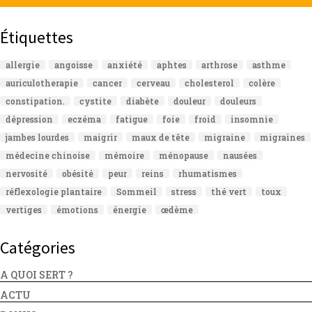
Étiquettes
allergie
angoisse
anxiété
aphtes
arthrose
asthme
auriculotherapie
cancer
cerveau
cholesterol
colère
constipation.
cystite
diabète
douleur
douleurs
dépression
eczéma
fatigue
foie
froid
insomnie
jambes lourdes
maigrir
maux de tête
migraine
migraines
médecine chinoise
mémoire
ménopause
nausées
nervosité
obésité
peur
reins
rhumatismes
réflexologie plantaire
Sommeil
stress
thé vert
toux
vertiges
émotions
énergie
œdème
Catégories
A QUOI SERT ?
ACTU