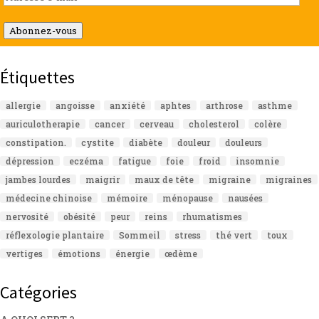
e-
mail
Abonnez-vous
Étiquettes
allergie
angoisse
anxiété
aphtes
arthrose
asthme
auriculotherapie
cancer
cerveau
cholesterol
colère
constipation.
cystite
diabète
douleur
douleurs
dépression
eczéma
fatigue
foie
froid
insomnie
jambes lourdes
maigrir
maux de tête
migraine
migraines
médecine chinoise
mémoire
ménopause
nausées
nervosité
obésité
peur
reins
rhumatismes
réflexologie plantaire
Sommeil
stress
thé vert
toux
vertiges
émotions
énergie
œdème
Catégories