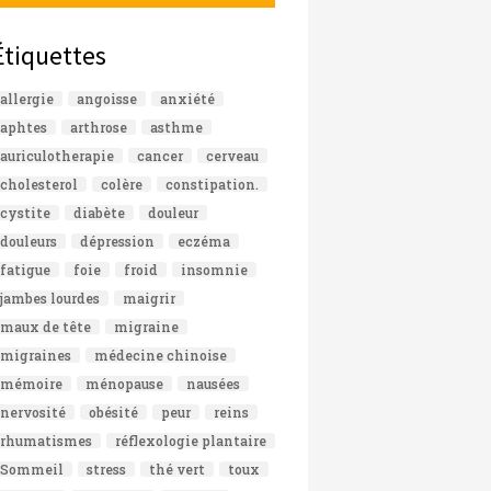
Étiquettes
allergie
angoisse
anxiété
aphtes
arthrose
asthme
auriculotherapie
cancer
cerveau
cholesterol
colère
constipation.
cystite
diabète
douleur
douleurs
dépression
eczéma
fatigue
foie
froid
insomnie
jambes lourdes
maigrir
maux de tête
migraine
migraines
médecine chinoise
mémoire
ménopause
nausées
nervosité
obésité
peur
reins
rhumatismes
réflexologie plantaire
Sommeil
stress
thé vert
toux