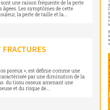
sont une raison fréquente de la perte
d
s âgées. Les symptômes de cette
D
g
leur, la perte de taille et la...
q
r
t
a
s
T FRACTURES
« os poreux », est définie comme une
 caractérisée par une diminution de la
ons du tissu osseux amenant une
euse et du risque de...