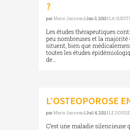
?
par
Marie Janneau
|
Jan 3, 2013
|
LA QUES
Les études thérapeutiques cont
peu nombreuses et la majorité 
situent, bien que médicalement
toutes les études épidémiologi
de...
L’OSTEOPOROSE E
par
Marie Janneau
|
Juil 4, 2011
|
LE DOSSI
C’est une maladie silencieuse 