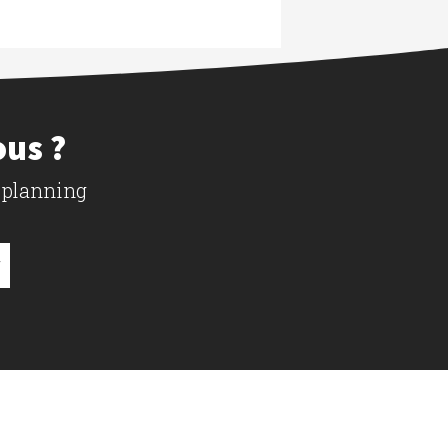
ous ?
 planning