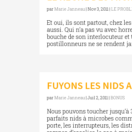
par
Marie Janneau
|
Nov 3, 2011
|
LE PROB
Et oui, ils sont partout, chez le
aussi. Qui n’a pas vu avec horre
bouche de son interlocuteur et
postillonneurs ne se rendent ja
FUYONS LES NIDS A
par
Marie Janneau
|
Juil 2, 2011
|
BONUS
Nous pouvons toucher jusqu’à 30
parfaits nids à microbes comm
porte, les interrupteurs, les dis