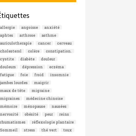
Étiquettes
allergie
angoisse
anxiété
aphtes
arthrose
asthme
auriculotherapie
cancer
cerveau
cholesterol
colère
constipation.
cystite
diabète
douleur
douleurs
dépression
eczéma
fatigue
foie
froid
insomnie
jambes lourdes
maigrir
maux de tête
migraine
migraines
médecine chinoise
mémoire
ménopause
nausées
nervosité
obésité
peur
reins
rhumatismes
réflexologie plantaire
Sommeil
stress
thé vert
toux