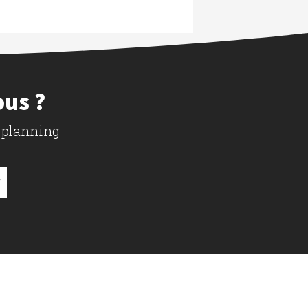
ous ?
 planning