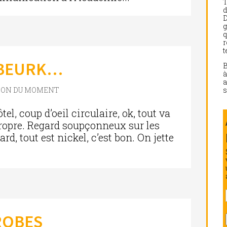
d
D
g
q
r
t
? BEURK…
a
s
ION DU MOMENT
l, coup d’oeil circulaire, ok, tout va
propre. Regard soupçonneux sur les
card, tout est nickel, c’est bon. On jette
ROBES