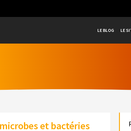
LE BLOG
LE SI
microbes et bactéries