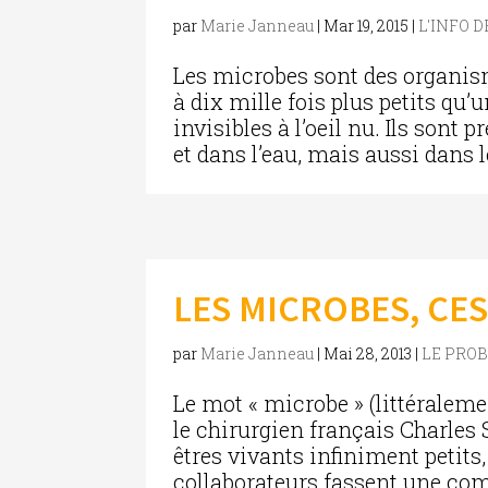
par
Marie Janneau
|
Mar 19, 2015
|
L'INFO 
Les microbes sont des organis
à dix mille fois plus petits qu
invisibles à l’oeil nu. Ils sont p
et dans l’eau, mais aussi dans le
LES MICROBES, CE
par
Marie Janneau
|
Mai 28, 2013
|
LE PRO
Le mot « microbe » (littéralemen
le chirurgien français Charles 
êtres vivants infiniment petits
collaborateurs fassent une co