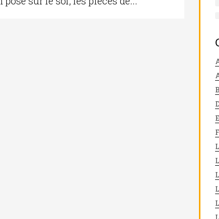
posé sur le sol, les pièces de...
A
L