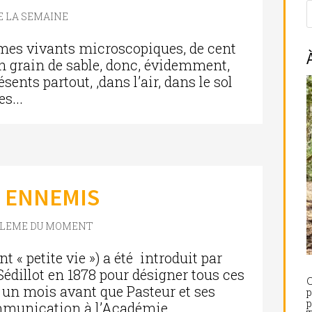
DE LA SEMAINE
mes vivants microscopiques, de cent
’un grain de sable, donc, évidemment,
résents partout, ,dans l’air, dans le sol
s...
S ENNEMIS
BLEME DU MOMENT
t « petite vie ») a été introduit par
Sédillot en 1878 pour désigner tous ces
C
, un mois avant que Pasteur et ses
p
mmunication à l’Académie...