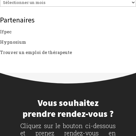
Archives
Partenaires
Ifpec
Hypnosium
Trouver un emploi de thérapeute
Vous souhaitez
prendre rendez-vous ?
Cliquez sur le bouton ci-dessous
et prenez rendez-vous en