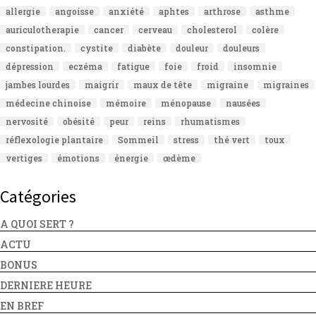
allergie
angoisse
anxiété
aphtes
arthrose
asthme
auriculotherapie
cancer
cerveau
cholesterol
colère
constipation.
cystite
diabète
douleur
douleurs
dépression
eczéma
fatigue
foie
froid
insomnie
jambes lourdes
maigrir
maux de tête
migraine
migraines
médecine chinoise
mémoire
ménopause
nausées
nervosité
obésité
peur
reins
rhumatismes
réflexologie plantaire
Sommeil
stress
thé vert
toux
vertiges
émotions
énergie
œdème
Catégories
A QUOI SERT ?
ACTU
BONUS
DERNIERE HEURE
EN BREF