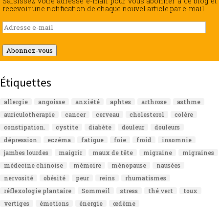
Saisissez votre adresse e-mail pour vous abonner à ce blog et
recevoir une notification de chaque nouvel article par e-mail.
Adresse
e-
mail
Abonnez-vous
Étiquettes
allergie
angoisse
anxiété
aphtes
arthrose
asthme
auriculotherapie
cancer
cerveau
cholesterol
colère
constipation.
cystite
diabète
douleur
douleurs
dépression
eczéma
fatigue
foie
froid
insomnie
jambes lourdes
maigrir
maux de tête
migraine
migraines
médecine chinoise
mémoire
ménopause
nausées
nervosité
obésité
peur
reins
rhumatismes
réflexologie plantaire
Sommeil
stress
thé vert
toux
vertiges
émotions
énergie
œdème