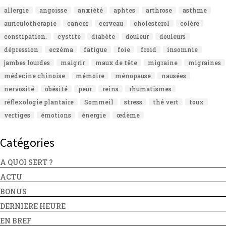
allergie
angoisse
anxiété
aphtes
arthrose
asthme
auriculotherapie
cancer
cerveau
cholesterol
colère
constipation.
cystite
diabète
douleur
douleurs
dépression
eczéma
fatigue
foie
froid
insomnie
jambes lourdes
maigrir
maux de tête
migraine
migraines
médecine chinoise
mémoire
ménopause
nausées
nervosité
obésité
peur
reins
rhumatismes
réflexologie plantaire
Sommeil
stress
thé vert
toux
vertiges
émotions
énergie
œdème
Catégories
A QUOI SERT ?
ACTU
BONUS
DERNIERE HEURE
EN BREF